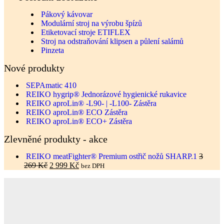
Pákový kávovar
Modulární stroj na výrobu špízů
Etiketovací stroje ETIFLEX
Stroj na odstraňování klipsen a půlení salámů
Pinzeta
Nové produkty
SEPAmatic 410
REIKO hygrip® Jednorázové hygienické rukavice
REIKO aproLin® -L90- | -L100- Zástěra
REIKO aproLin® ECO Zástěra
REIKO aproLin® ECO+ Zástěra
Zlevněné produkty - akce
REIKO meatFighter® Premium ostřič nožů SHARP.1
3
269
Kč
2 999
Kč
bez DPH