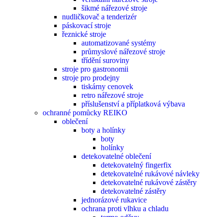
šikmé nářezové stroje
nudličkovač a tenderizér
páskovací stroje
řeznické stroje
automatizované systémy
průmyslové nářezové stroje
třídění suroviny
stroje pro gastronomii
stroje pro prodejny
tiskárny cenovek
retro nářezové stroje
příslušenství a příplatková výbava
ochranné pomůcky REIKO
oblečení
boty a holínky
boty
holínky
detekovatelné oblečení
detekovatelný fingerfix
detekovatelné rukávové návleky
detekovatelné rukávové zástěry
detekovatelné zástěry
jednorázové rukavice
ochrana proti vlhku a chladu