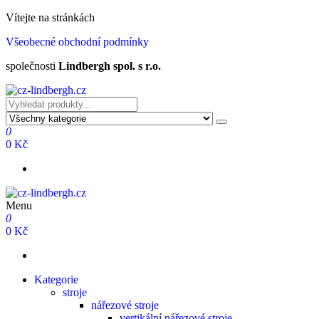
Přeskočit
Vítejte na stránkách
na
Všeobecné obchodní podmínky
obsah
společnosti
Lindbergh spol. s r.o.
cz-lindbergh.cz
cz-lindbergh.cz
0
0 Kč
Menu
cz-lindbergh.cz
cz-lindbergh.cz
0
0 Kč
Kategorie
stroje
nářezové stroje
vertikální nářezové stroje