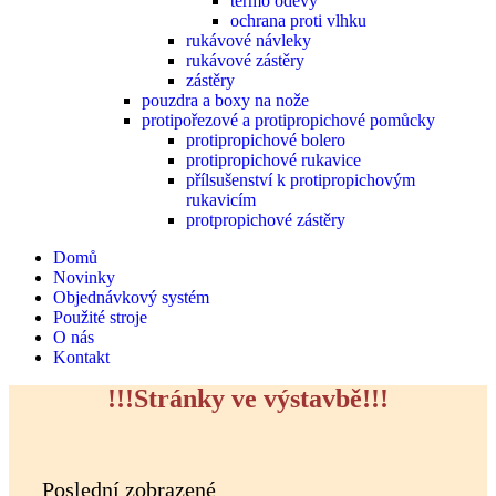
termo oděvy
ochrana proti vlhku
rukávové návleky
rukávové zástěry
zástěry
pouzdra a boxy na nože
protipořezové a protipropichové pomůcky
protipropichové bolero
protipropichové rukavice
přílsušenství k protipropichovým
rukavicím
protpropichové zástěry
Domů
Novinky
Objednávkový systém
Použité stroje
O nás
Kontakt
!!!Stránky ve výstavbě!!!
Poslední zobrazené