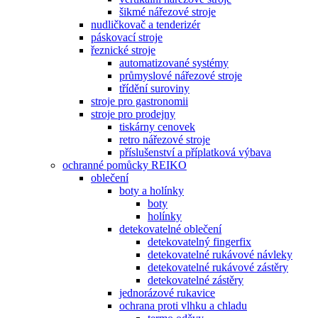
šikmé nářezové stroje
nudličkovač a tenderizér
páskovací stroje
řeznické stroje
automatizované systémy
průmyslové nářezové stroje
třídění suroviny
stroje pro gastronomii
stroje pro prodejny
tiskárny cenovek
retro nářezové stroje
příslušenství a příplatková výbava
ochranné pomůcky REIKO
oblečení
boty a holínky
boty
holínky
detekovatelné oblečení
detekovatelný fingerfix
detekovatelné rukávové návleky
detekovatelné rukávové zástěry
detekovatelné zástěry
jednorázové rukavice
ochrana proti vlhku a chladu