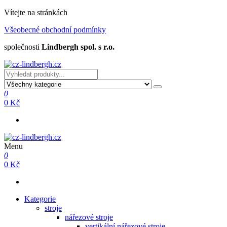
Přeskočit
Vítejte na stránkách
na
Všeobecné obchodní podmínky
obsah
společnosti
Lindbergh spol. s r.o.
cz-lindbergh.cz
cz-lindbergh.cz
0
0 Kč
Menu
cz-lindbergh.cz
cz-lindbergh.cz
0
0 Kč
Kategorie
stroje
nářezové stroje
vertikální nářezové stroje