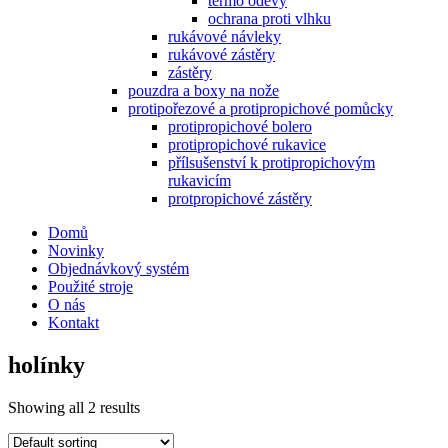
termo oděvy
ochrana proti vlhku
rukávové návleky
rukávové zástěry
zástěry
pouzdra a boxy na nože
protipořezové a protipropichové pomůcky
protipropichové bolero
protipropichové rukavice
přílsušenství k protipropichovým
rukavicím
protpropichové zástěry
Domů
Novinky
Objednávkový systém
Použité stroje
O nás
Kontakt
holínky
Showing all 2 results