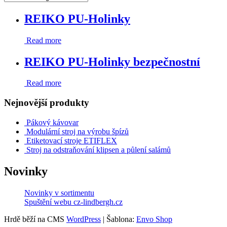
REIKO PU-Holinky
Read more
REIKO PU-Holinky bezpečnostní
Read more
Nejnovější produkty
Pákový kávovar
Modulární stroj na výrobu špízů
Etiketovací stroje ETIFLEX
Stroj na odstraňování klipsen a půlení salámů
Novinky
Novinky v sortimentu
Spuštění webu cz-lindbergh.cz
Hrdě běží na CMS
WordPress
|
Šablona:
Envo Shop